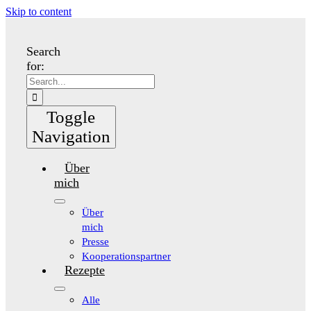
Skip to content
Search
for:
Toggle
Navigation
Über
mich
Über
mich
Presse
Kooperationspartner
Rezepte
Alle