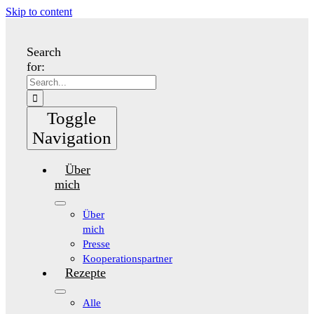
Skip to content
Search
for:
Toggle
Navigation
Über
mich
Über
mich
Presse
Kooperationspartner
Rezepte
Alle