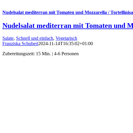
Nudelsalat mediterran mit Tomaten und Mozzarella / Tortellinisa
Nudelsalat mediterran mit Tomaten und Moz
Salate
,
Schnell und einfach
,
Vegetarisch
Franziska Schubert
2024-11-14T16:35:02+01:00
Zubereitungszeit: 15 Min. | 4-6 Personen