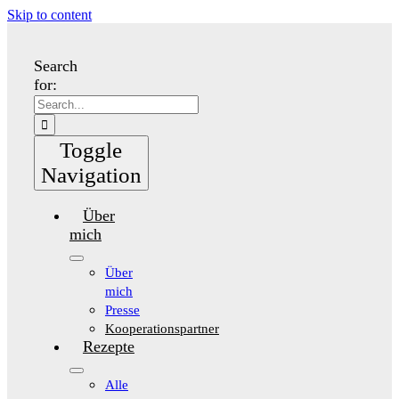
Skip to content
Search
for:
Toggle
Navigation
Über
mich
Über
mich
Presse
Kooperationspartner
Rezepte
Alle