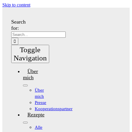
Skip to content
Search
for:
Toggle
Navigation
Über
mich
Über
mich
Presse
Kooperationspartner
Rezepte
Alle