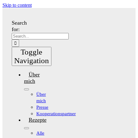
Skip to content
Search
for:
Toggle
Navigation
Über
mich
Über
mich
Presse
Kooperationspartner
Rezepte
Alle