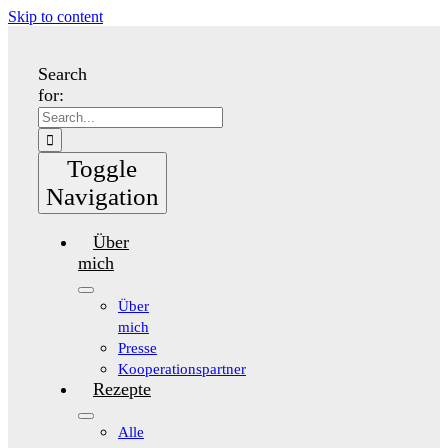
Skip to content
Search
for:
Toggle
Navigation
Über
mich
Über
mich
Presse
Kooperationspartner
Rezepte
Alle