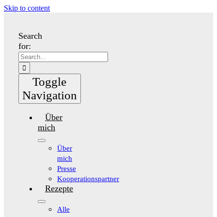
Skip to content
Search
for:
Toggle
Navigation
Über
mich
Über
mich
Presse
Kooperationspartner
Rezepte
Alle