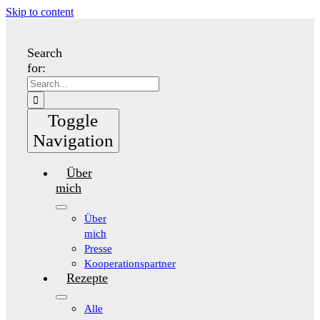
Skip to content
Search
for:
Toggle
Navigation
Über
mich
Über
mich
Presse
Kooperationspartner
Rezepte
Alle