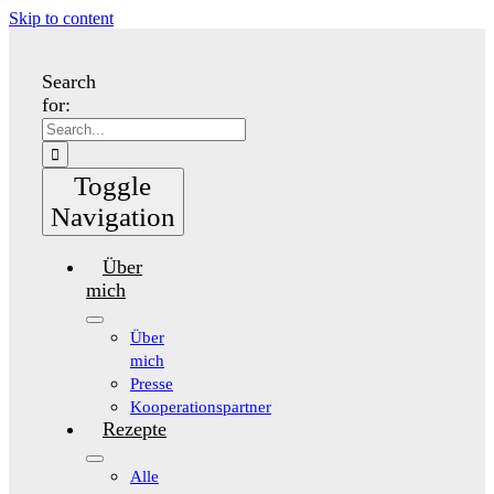
Skip to content
Search
for:
Toggle
Navigation
Über
mich
Über
mich
Presse
Kooperationspartner
Rezepte
Alle