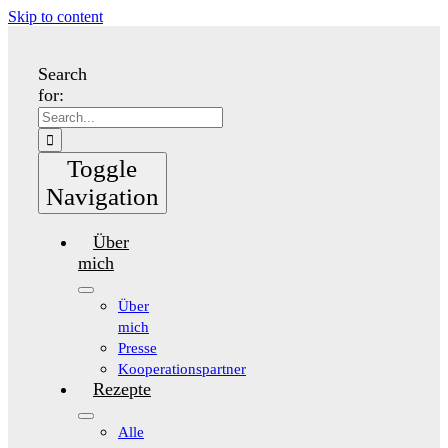
Skip to content
Search
for:
Toggle
Navigation
Über
mich
Über
mich
Presse
Kooperationspartner
Rezepte
Alle