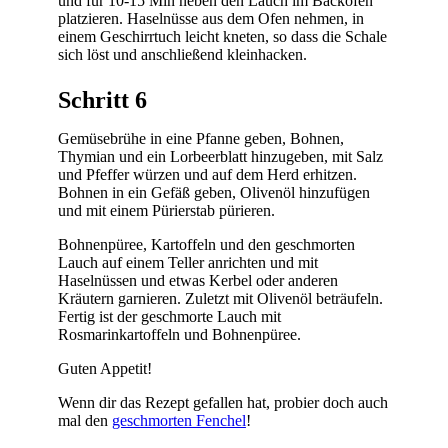
und für 10-15 Min neben den Lauch im Backofen
platzieren. Haselnüsse aus dem Ofen nehmen, in
einem Geschirrtuch leicht kneten, so dass die Schale
sich löst und anschließend kleinhacken.
Schritt 6
Gemüsebrühe in eine Pfanne geben, Bohnen,
Thymian und ein Lorbeerblatt hinzugeben, mit Salz
und Pfeffer würzen und auf dem Herd erhitzen.
Bohnen in ein Gefäß geben, Olivenöl hinzufügen
und mit einem Pürierstab pürieren.
Bohnenpüree, Kartoffeln und den geschmorten
Lauch auf einem Teller anrichten und mit
Haselnüssen und etwas Kerbel oder anderen
Kräutern garnieren. Zuletzt mit Olivenöl beträufeln.
Fertig ist der geschmorte Lauch mit
Rosmarinkartoffeln und Bohnenpüree.
Guten Appetit!
Wenn dir das Rezept gefallen hat, probier doch auch
mal den
geschmorten Fenchel
!