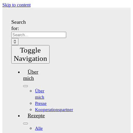
Skip to content
Search
for:
Toggle
Navigation
Über
mich
Über
mich
Presse
Kooperationspartner
Rezepte
Alle