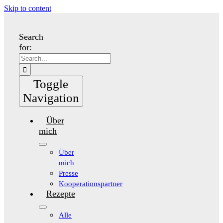
Skip to content
Search
for:
Toggle
Navigation
Über
mich
Über
mich
Presse
Kooperationspartner
Rezepte
Alle