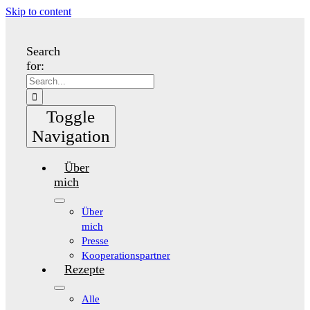
Skip to content
Search
for:
Toggle
Navigation
Über
mich
Über
mich
Presse
Kooperationspartner
Rezepte
Alle