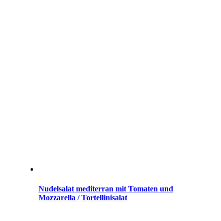
Nudelsalat mediterran mit Tomaten und
Mozzarella / Tortellinisalat