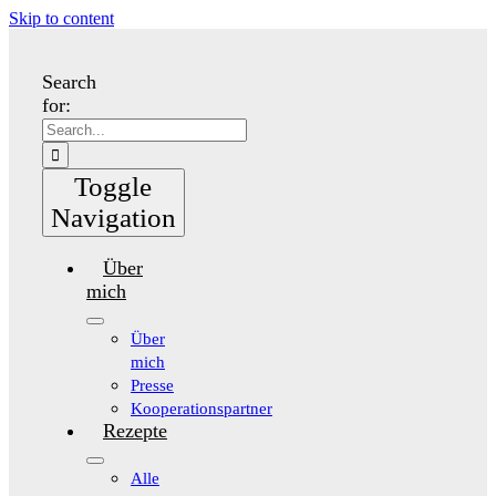
Skip to content
Search
for:
Toggle
Navigation
Über
mich
Über
mich
Presse
Kooperationspartner
Rezepte
Alle