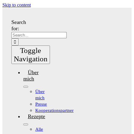
Skip to content
Search
for:
Toggle
Navigation
Über
mich
Über
mich
Presse
Kooperationspartner
Rezepte
Alle