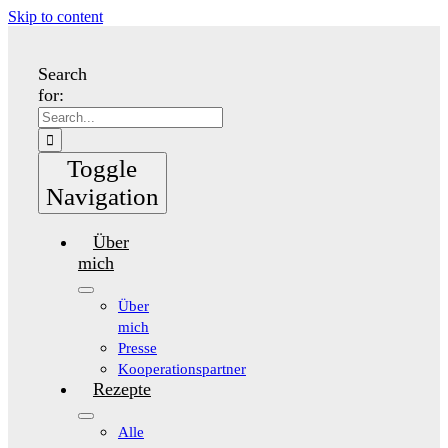
Skip to content
Search
for:
Toggle
Navigation
Über
mich
Über
mich
Presse
Kooperationspartner
Rezepte
Alle