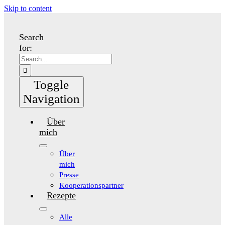
Skip to content
Search
for:
Toggle
Navigation
Über
mich
Über
mich
Presse
Kooperationspartner
Rezepte
Alle